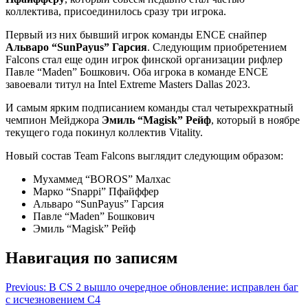
коллектива, присоединилось сразу три игрока.
Первый из них бывший игрок команды ENCE снайпер
Альваро “SunPayus” Гарсия
. Следующим приобретением
Falcons стал еще один игрок финской организации рифлер
Павле “Maden” Бошкович. Оба игрока в команде ENCE
завоевали титул на Intel Extreme Masters Dallas 2023.
И самым ярким подписанием команды стал четырехкратный
чемпион Мейджора
Эмиль “Magisk” Рейф
, который в ноябре
текущего года покинул коллектив Vitality.
Новый состав Team Falcons выглядит следующим образом:
Мухаммед “BOROS” Малхас
Марко “Snappi” Пфайффер
Альваро “SunPayus” Гарсия
Павле “Maden” Бошкович
Эмиль “Magisk” Рейф
Навигация по записям
Previous:
В CS 2 вышло очередное обновление: исправлен баг
с исчезновением C4