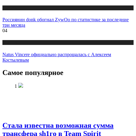
Новости
Россиянин donk обогнал ZywOo по статистике за последние
три месяца
04
Новости
Natus Vincere официально распрощалась с Алексеем
Костылевым
Самое популярное
1
Стала известна возможная сумма
трансфера sh1ro в Team Spirit