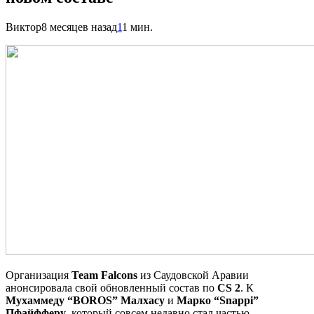
Виктор
8 месяцев назад
1
1 мин.
Организация
Team Falcons
из Саудовской Аравии
анонсировала свой обновленный состав по
CS 2
. К
Мухаммеду “BOROS” Малхасу
и
Марко “Snappi”
Пфайфферу
, который совсем недавно стал частью