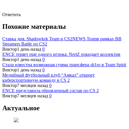
Ответить
Похожие материалы
Ставка дня. Shadowkek Team и CS2NEWS Teamв рамках BB
Streamers Battle по CS2
Виктор
1 день назад
0
ENCE теряет еще одного игрока: NertZ покидает коллектив
Виктор
1 день назад
0
Стала известна возможная сумма трансфера sh1ro в Team Spirit
Виктор
1 день назад
0
Медийный футбольный клуб “Амкал” откроет
киберспортивную команду в CS 2
Виктор
7 месяцев назад
0
ENCE представила обновленный состав по CS 2
Виктор
7 месяцев назад
0
Актуальное