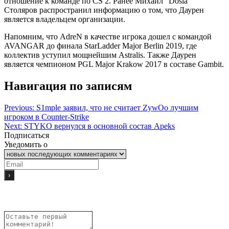
отношение к команде по CS 2. Ранее Михаил “Dosia”
Столяров распространил информацию о том, что Даурен
является владельцем организации.
Напомним, что AdreN в качестве игрока дошел с командой
AVANGAR до финала StarLadder Major Berlin 2019, где
коллектив уступил мощнейшим Astralis. Также Даурен
является чемпионом PGL Major Krakow 2017 в составе Gambit.
Навигация по записям
Previous:
S1mple заявил, что не считает ZywOo лучшим
игроком в Counter-Strike
Next:
STYKO вернулся в основной состав Apeks
Подписаться
Уведомить о