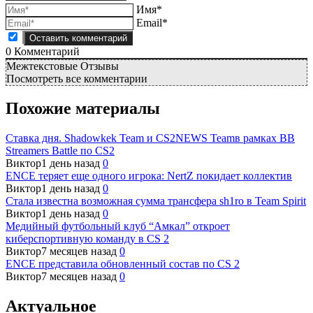
Имя*
Email*
0
Комментарий
Межтекстовые Отзывы
Посмотреть все комментарии
Похожие материалы
Ставка дня. Shadowkek Team и CS2NEWS Teamв рамках BB
Streamers Battle по CS2
Виктор
1 день назад
0
ENCE теряет еще одного игрока: NertZ покидает коллектив
Виктор
1 день назад
0
Стала известна возможная сумма трансфера sh1ro в Team Spirit
Виктор
1 день назад
0
Медийный футбольный клуб “Амкал” откроет
киберспортивную команду в CS 2
Виктор
7 месяцев назад
0
ENCE представила обновленный состав по CS 2
Виктор
7 месяцев назад
0
Актуальное