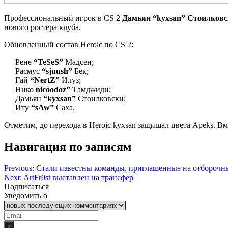
Профессиональный игрок в CS 2
Дамьян “kyxsan” Стоилков
нового ростера клуба.
Обновленный состав Heroic по CS 2:
Рене
“TeSeS”
Мадсен;
Расмус
“sjuush”
Бек;
Гай
“NertZ”
Илуз;
Нико
nicoodoz”
Тамджиди;
Дамьян
“kyxsan”
Стоилковски;
Иту
“sAw”
Саха.
Отметим, до перехода в Heroic kyxsan защищал цвета Apeks. Вме
Навигация по записям
Previous:
Стали известны команды, приглашенные на отборочн
Next:
ArtFr0st выставлен на трансфер
Подписаться
Уведомить о