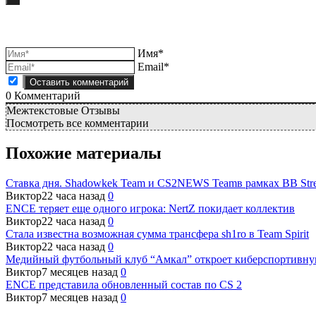
Имя*
Email*
0
Комментарий
Межтекстовые Отзывы
Посмотреть все комментарии
Похожие материалы
Ставка дня. Shadowkek Team и CS2NEWS Teamв рамках BB Strea
Виктор
22 часа назад
0
ENCE теряет еще одного игрока: NertZ покидает коллектив
Виктор
22 часа назад
0
Стала известна возможная сумма трансфера sh1ro в Team Spirit
Виктор
22 часа назад
0
Медийный футбольный клуб “Амкал” откроет киберспортивну
Виктор
7 месяцев назад
0
ENCE представила обновленный состав по CS 2
Виктор
7 месяцев назад
0