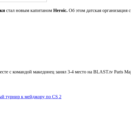
ски
стал новым капитаном
Heroic.
Об этом датская организация 
сте с командой македонец занял 3-4 место на BLAST.tv Paris Maj
ый турнир к мейджору по CS 2