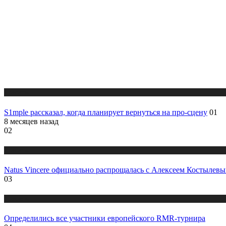
Новости
S1mple рассказал, когда планирует вернуться на про-сцену
01
8 месяцев назад
02
Новости
Natus Vincere официально распрощалась с Алексеем Костылев
03
Новости
Определились все участники европейского RMR-турнира