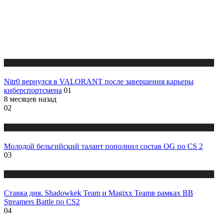
Новости
Nitr0 вернулся в VALORANT после завершения карьеры
киберспортсмена
01
8 месяцев назад
02
Новости
Молодой бельгийский талант пополнил состав OG по СS 2
03
Новости
Ставка дня. Shadowkek Team и Magixx Teamв рамках BB
Streamers Battle по CS2
04