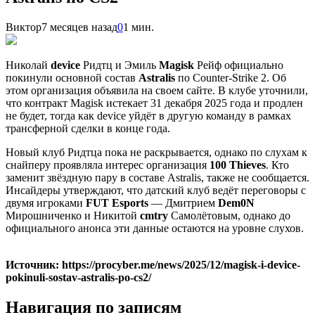
Виктор
7 месяцев назад
0
1 мин.
Николай
device
Ридтц и Эмиль
Magisk
Рейф официально
покинули основной состав
Astralis
по Counter-Strike 2. Об
этом организация объявила на своем сайте. В клубе уточнили,
что контракт Magisk истекает 31 декабря 2025 года и продлен
не будет, тогда как device уйдёт в другую команду в рамках
трансферной сделки в конце года.
Новый клуб Ридтца пока не раскрывается, однако по слухам к
снайперу проявляла интерес организация
100 Thieves
. Кто
заменит звёздную пару в составе Astralis, также не сообщается.
Инсайдеры утверждают, что датский клуб ведёт переговоры с
двумя игроками
FUT Esports
— Дмитрием
Dem0N
Мирошниченко и Никитой
cmtry
Самолётовым, однако до
официального анонса эти данные остаются на уровне слухов.
Источник: https://procyber.me/news/2025/12/magisk-i-device-
pokinuli-sostav-astralis-po-cs2/
Навигация по записям