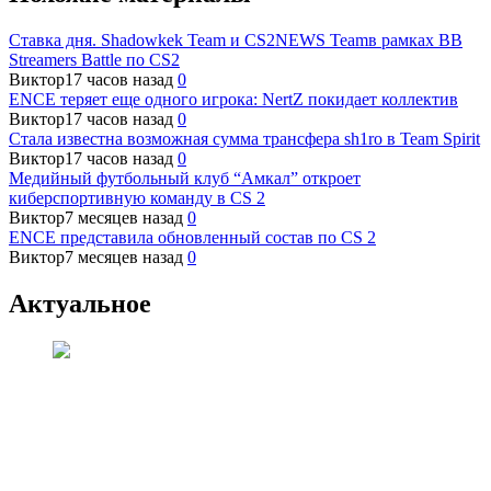
Ставка дня. Shadowkek Team и CS2NEWS Teamв рамках BB
Streamers Battle по CS2
Виктор
17 часов назад
0
ENCE теряет еще одного игрока: NertZ покидает коллектив
Виктор
17 часов назад
0
Стала известна возможная сумма трансфера sh1ro в Team Spirit
Виктор
17 часов назад
0
Медийный футбольный клуб “Амкал” откроет
киберспортивную команду в CS 2
Виктор
7 месяцев назад
0
ENCE представила обновленный состав по CS 2
Виктор
7 месяцев назад
0
Актуальное