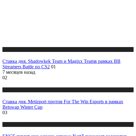
Новости
Ставка дня. Shadowkek Team и Magixx Teamв рамках BB
Streamers Battle по CS2
01
7 месяцев назад
02
Новости
Ставка дня. Metizport против For The Win Esports в рамках
Betswap Winter Cup
03
Новости