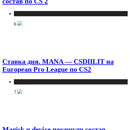
состав по CS 2
Новости
6
Ставка дня. MANA — CSDIILIT на
European Pro League по CS2
Новости
7
Magisk и device покинули состав