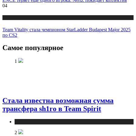
ENCE теряет еще одного игрока: NertZ покидает коллектив
04
Новости
Team Vitality стала чемпионом StarLadder Budapest Major 2025
по CS2
Самое популярное
1
Стала известна возможная сумма
трансфера sh1ro в Team Spirit
Новости
2