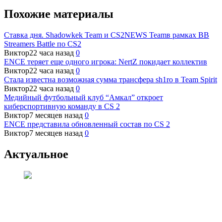
Похожие материалы
Ставка дня. Shadowkek Team и CS2NEWS Teamв рамках BB
Streamers Battle по CS2
Виктор
22 часа назад
0
ENCE теряет еще одного игрока: NertZ покидает коллектив
Виктор
22 часа назад
0
Стала известна возможная сумма трансфера sh1ro в Team Spirit
Виктор
22 часа назад
0
Медийный футбольный клуб “Амкал” откроет
киберспортивную команду в CS 2
Виктор
7 месяцев назад
0
ENCE представила обновленный состав по CS 2
Виктор
7 месяцев назад
0
Актуальное