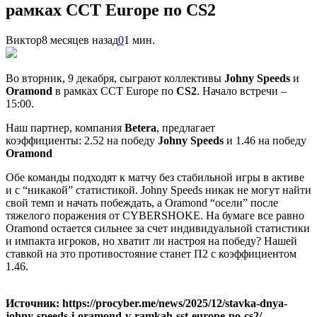
рамках ССТ Europe по CS2
Виктор
8 месяцев назад
0
1 мин.
Во вторник, 9 декабря, сыграют коллективы
Johny Speeds
и
Oramond
в рамках ССТ Europe по
CS2
. Начало встречи –
15:00.
Наш партнер, компания
Betera
, предлагает
коэффициенты: 2.52 на победу
Johny Speeds
и 1.46 на победу
Oramond
Обе команды подходят к матчу без стабильной игры в активе
и с “никакой” статистикой. Johny Speeds никак не могут найти
свой темп и начать побеждать, а Oramond “осели” после
тяжелого поражения от CYBERSHOKE. На бумаге все равно
Oramond остается сильнее за счет индивидуальной статистики
и импакта игроков, но хватит ли настроя на победу? Нашей
ставкой на это противостояние станет П2 с коэффициентом
1.46.
Источник: https://procyber.me/news/2025/12/stavka-dnya-
johny-speeds-i-oramond-v-ramkah-sst-europe-po-cs2/