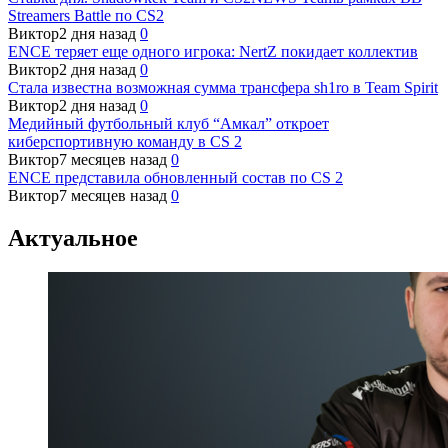
Streamers Battle по CS2
Виктор
2 дня назад
0
ENCE теряет еще одного игрока: NertZ покидает коллектив
Виктор
2 дня назад
0
Стала известна возможная сумма трансфера sh1ro в Team Spirit
Виктор
2 дня назад
0
Медийный футбольный клуб “Амкал” откроет
киберспортивную команду в CS 2
Виктор
7 месяцев назад
0
ENCE представила обновленный состав по CS 2
Виктор
7 месяцев назад
0
Актуальное