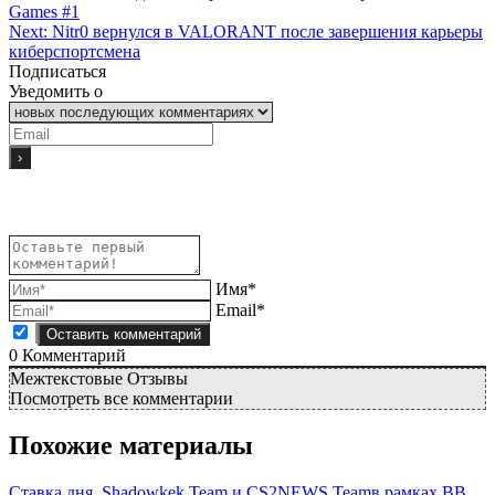
Games #1
Next:
Nitr0 вернулся в VALORANT после завершения карьеры
киберспортсмена
Подписаться
Уведомить о
Имя*
Email*
0
Комментарий
Межтекстовые Отзывы
Посмотреть все комментарии
Похожие материалы
Ставка дня. Shadowkek Team и CS2NEWS Teamв рамках BB