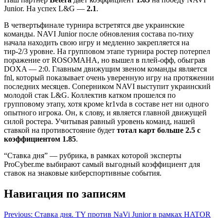
Junior. На успех L&G —
2.1
.
В четвертьфинале турнира встретятся две украинские
команды. NAVI Junior после обновления состава по-тиху
начала находить свою игру и медленно закрепляется на
тир-2/3 уровне. На групповом этапе турнира ростер потерпел
поражение от ROSOMAHA, но вышел в плей-офф, обыграв
DOXA — 2:0. Главным движущим звеном команды является
fnl, который показывает очень уверенную игру на протяжении
последних месяцев. Соперником NAVI выступит украинский
молодой стак L&G. Коллектив катком прошелся по
групповому этапу, хотя кроме kr1vda в составе нет ни одного
опытного игрока. Он, к слову, и является главной движущей
силой ростера. Учитывая равный уровень команд, нашей
ставкой на противостояние будет
тотал карт больше 2.5 с
коэффициентом 1.85
.
“Ставка дня” — рубрика, в рамках которой эксперты
ProCyber.me выбирают самый выгодный коэффициент для
ставок на знаковые киберспортивные события.
Навигация по записям
Previous:
Ставка дня. TY против NaVi Junior в рамках HATOR