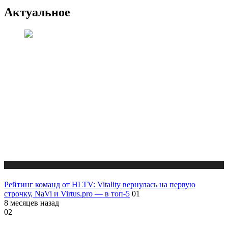
Актуальное
Новости
Рейтинг команд от HLTV: Vitality вернулась на первую
строчку, NaVi и Virtus.pro — в топ-5
01
8 месяцев назад
02