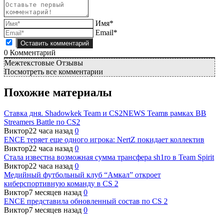
Имя*
Email*
0
Комментарий
Межтекстовые Отзывы
Посмотреть все комментарии
Похожие материалы
Ставка дня. Shadowkek Team и CS2NEWS Teamв рамках BB
Streamers Battle по CS2
Виктор
22 часа назад
0
ENCE теряет еще одного игрока: NertZ покидает коллектив
Виктор
22 часа назад
0
Стала известна возможная сумма трансфера sh1ro в Team Spirit
Виктор
22 часа назад
0
Медийный футбольный клуб “Амкал” откроет
киберспортивную команду в CS 2
Виктор
7 месяцев назад
0
ENCE представила обновленный состав по CS 2
Виктор
7 месяцев назад
0