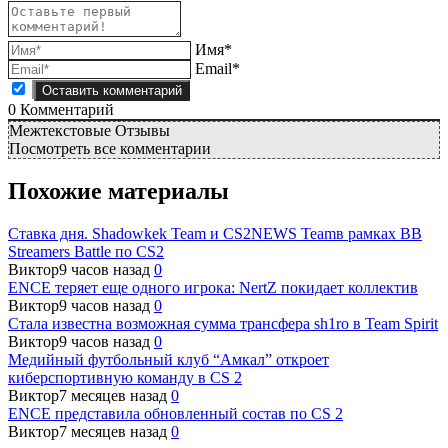
Имя*
Email*
0
Комментарий
Межтекстовые Отзывы
Посмотреть все комментарии
Похожие материалы
Ставка дня. Shadowkek Team и CS2NEWS Teamв рамках BB
Streamers Battle по CS2
Виктор
9 часов назад
0
ENCE теряет еще одного игрока: NertZ покидает коллектив
Виктор
9 часов назад
0
Стала известна возможная сумма трансфера sh1ro в Team Spirit
Виктор
9 часов назад
0
Медийный футбольный клуб “Амкал” откроет
киберспортивную команду в CS 2
Виктор
7 месяцев назад
0
ENCE представила обновленный состав по CS 2
Виктор
7 месяцев назад
0