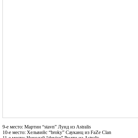
9-е место: Мартин “stavn” Лунд из Astralis
10-е место: Хельвийс “broky” Сауканц из FaZe Clan
11-е место: Николай “device” Ридтц из Astralis.