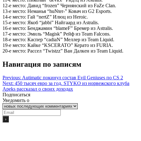
12-е место: Давид “frozen” Чернянский из FaZe Clan.
13-е место: Неманья “huNter-” Ковач из G2 Esports.
14-е место: Гай “nertZ” Илюц из Heroic.
15-е место: Якоб “jabbi” Найгаард из Astralis.
16-е место: Бенджамин “blameF” Бремер из Astralis.
17-е место: Эмиль “Magisk” Рейф из Team Falcons.
18-е место: Каспер “cadiaN” Меллер из Team Liquid.
19-е место: Кайке “KSCERATO” Керато из FURIA.
20-е место: Рассел “Twistzz” Ван Далкен из Team Liquid.
Навигация по записям
Previous:
Autimatic покинул состав Evil Geniuses по CS 2
Next:
450 тысяч евро за год. STYKO из норвежского клуба
Apeks рассказал о своих доходах
Подписаться
Уведомить о