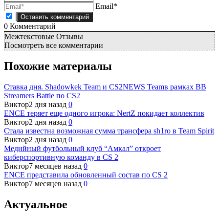
Email*
0
Комментарий
Межтекстовые Отзывы
Посмотреть все комментарии
Похожие материалы
Ставка дня. Shadowkek Team и CS2NEWS Teamв рамках BB
Streamers Battle по CS2
Виктор
2 дня назад
0
ENCE теряет еще одного игрока: NertZ покидает коллектив
Виктор
2 дня назад
0
Стала известна возможная сумма трансфера sh1ro в Team Spirit
Виктор
2 дня назад
0
Медийный футбольный клуб “Амкал” откроет
киберспортивную команду в CS 2
Виктор
7 месяцев назад
0
ENCE представила обновленный состав по CS 2
Виктор
7 месяцев назад
0
Актуальное