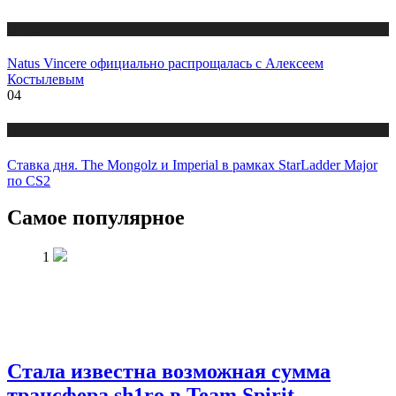
Новости
Natus Vincere официально распрощалась с Алексеем
Костылевым
04
Новости
Ставка дня. The Mongolz и Imperial в рамках StarLadder Major
по CS2
Самое популярное
1
Стала известна возможная сумма
трансфера sh1ro в Team Spirit